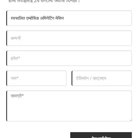
हामी तपाईंलाई 24 घण्टामा जवाफ दिनेछौं।