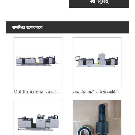
पेश गर्नुहोस्
सम्बन्धित उत्पादनहरु
Multifunctional स्वचालित Laminating मेसिन
स्वचालित तातो र चिसो ल्यामिनेटिंग मेसिन