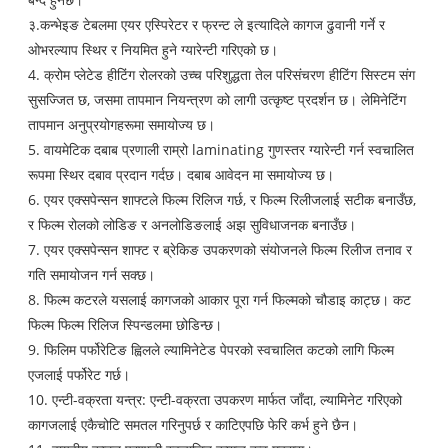
३.कन्भेइङ टेबलमा एयर एस्पिरेटर र फ्रन्ट ले इत्यादिले कागज ढुवानी गर्ने र
ओभरल्याप स्थिर र नियमित हुने ग्यारेन्टी गरिएको छ।
4. क्रोम प्लेटेड हीटिंग रोलरको उच्च परिशुद्धता तेल परिसंचरण हीटिंग सिस्टम संग
सुसज्जित छ, जसमा तापमान नियन्त्रण को लागी उत्कृष्ट प्रदर्शन छ। लेमिनेटिंग
तापमान अनुप्रयोगहरूमा समायोज्य छ।
5. वायमेटिक दबाब प्रणाली राम्रो laminating गुणस्तर ग्यारेन्टी गर्न स्वचालित
रूपमा स्थिर दबाव प्रदान गर्दछ। दबाब आवेदन मा समायोज्य छ।
6. एयर एक्सपेन्सन शाफ्टले फिल्म रिलिज गर्छ, र फिल्म रिलीजलाई सटीक बनाउँछ,
र फिल्म रोलको लोडिङ र अनलोडिङलाई अझ सुविधाजनक बनाउँछ।
7. एयर एक्सपेन्सन शाफ्ट र ब्रेकिङ उपकरणको संयोजनले फिल्म रिलीज तनाव र
गति समायोजन गर्न सक्छ।
8. फिल्म कटरले यसलाई कागजको आकार पूरा गर्न फिल्मको चौडाइ काट्छ। कट
फिल्म फिल्म रिलिज स्पिन्डलमा छोडिन्छ।
9. फिलिम पर्फोरेटिङ ह्विलले ल्यामिनेटेड पेपरको स्वचालित कटको लागि फिल्म
एजलाई पर्फोरेट गर्छ।
10. एन्टी-वक्रता यन्त्र: एन्टी-वक्रता उपकरण मार्फत जाँदा, ल्यामिनेट गरिएको
कागजलाई एकैचोटि समतल गरिनुपर्छ र काटिएपछि फेरि कर्भ हुने छैन।