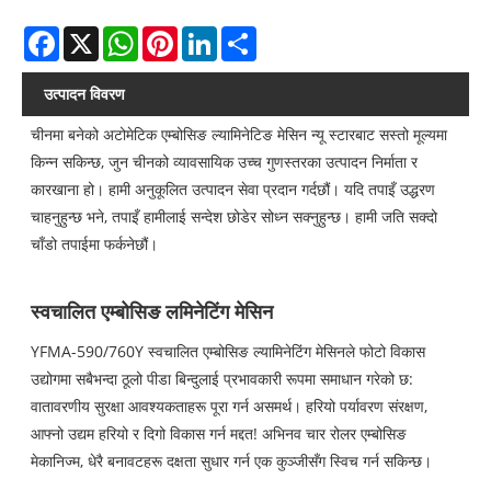
Facebook
X
WhatsApp
Pinterest
LinkedIn
Share
उत्पादन विवरण
चीनमा बनेको अटोमेटिक एम्बोसिङ ल्यामिनेटिङ मेसिन न्यू स्टारबाट सस्तो मूल्यमा
किन्न सकिन्छ, जुन चीनको व्यावसायिक उच्च गुणस्तरका उत्पादन निर्माता र
कारखाना हो। हामी अनुकूलित उत्पादन सेवा प्रदान गर्दछौं। यदि तपाइँ उद्धरण
चाहनुहुन्छ भने, तपाइँ हामीलाई सन्देश छोडेर सोध्न सक्नुहुन्छ। हामी जति सक्दो
चाँडो तपाईमा फर्कनेछौं।
स्वचालित एम्बोसिङ लमिनेटिंग मेसिन
YFMA-590/760Y स्वचालित एम्बोसिङ ल्यामिनेटिंग मेसिनले फोटो विकास
उद्योगमा सबैभन्दा ठूलो पीडा बिन्दुलाई प्रभावकारी रूपमा समाधान गरेको छ:
वातावरणीय सुरक्षा आवश्यकताहरू पूरा गर्न असमर्थ। हरियो पर्यावरण संरक्षण,
आफ्नो उद्यम हरियो र दिगो विकास गर्न मद्दत! अभिनव चार रोलर एम्बोसिङ
मेकानिज्म, धेरै बनावटहरू दक्षता सुधार गर्न एक कुञ्जीसँग स्विच गर्न सकिन्छ।