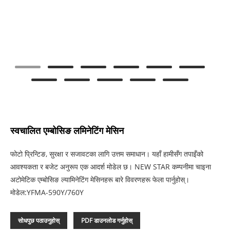
स्वचालित एम्बोसिङ लमिनेटिंग मेसिन
फोटो प्रिन्टिङ, सुरक्षा र सजावटका लागि उत्तम समाधान। यहाँ हामीसँग तपाइँको
आवश्यकता र बजेट अनुरूप एक आदर्श मोडेल छ। NEW STAR कम्पनीमा चाइना
अटोमेटिक एम्बोसिङ ल्यामिनेटिंग मेसिनहरू बारे विवरणहरू फेला पार्नुहोस्।
मोडेल:YFMA-590Y/760Y
सोधपुछ पठाउनुहोस्
PDF डाउनलोड गर्नुहोस्