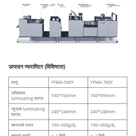
उत्पादन प्यारामिटर (विशिष्टता)
वस्तु
YFMA-590Y
YFMA-760Y
अधिकतम
590*760mm
760*890mm
laminating कागज
न्यूनतम laminating
240*240mm
240*240mm
कागज
कागजको वजन
100~450g/ã¡
100~450g/ã¡
समात्ने त्रुटि
+_२ मिमी
+_२ मिमी