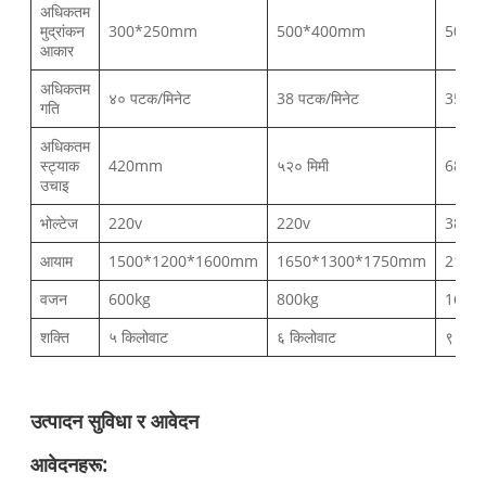
अधिकतम
मुद्रांकन
300*250mm
500*400mm
500*
आकार
अधिकतम
४० पटक/मिनेट
38 पटक/मिनेट
35 पट
गति
अधिकतम
स्ट्याक
420mm
५२० मिमी
680
उचाइ
भोल्टेज
220v
220v
380v
आयाम
1500*1200*1600mm
1650*1300*1750mm
2100
वजन
600kg
800kg
1600
शक्ति
५ किलोवाट
६ किलोवाट
९ किलो
उत्पादन सुविधा र आवेदन
आवेदनहरू: