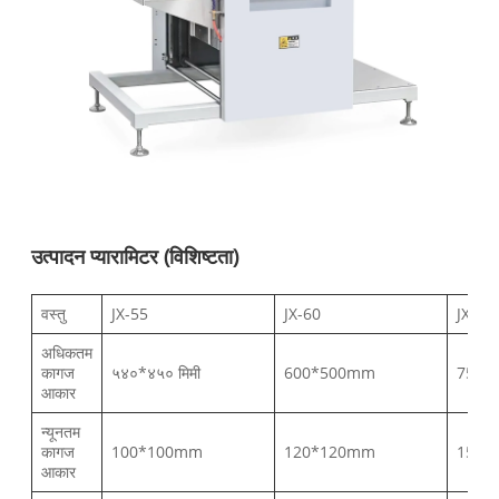
उत्पादन प्यारामिटर (विशिष्टता)
वस्तु
JX-55
JX-60
JX-75
अधिकतम
कागज
५४०*४५० मिमी
600*500mm
750*
आकार
न्यूनतम
कागज
100*100mm
120*120mm
150*
आकार