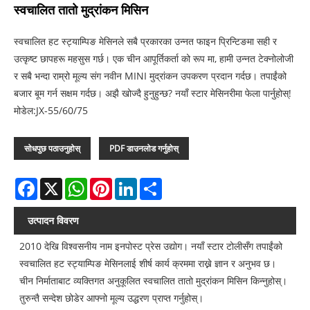
स्वचालित तातो मुद्रांकन मिसिन
स्वचालित हट स्ट्याम्पिङ मेसिनले सबै प्रकारका उन्नत फाइन प्रिन्टिङमा सही र
उत्कृष्ट छापहरू महसुस गर्छ। एक चीन आपूर्तिकर्ता को रूप मा, हामी उन्नत टेक्नोलोजी
र सबै भन्दा राम्रो मूल्य संग नवीन MINI मुद्रांकन उपकरण प्रदान गर्दछ। तपाईंको
बजार बूम गर्न सक्षम गर्दछ। अझै खोज्दै हुनुहुन्छ? नयाँ स्टार मेसिनरीमा फेला पार्नुहोस्!
मोडेल:JX-55/60/75
सोधपुछ पठाउनुहोस्
PDF डाउनलोड गर्नुहोस्
Facebook
X
WhatsApp
Pinterest
LinkedIn
Share
उत्पादन विवरण
2010 देखि विश्वसनीय नाम इनपोस्ट प्रेस उद्योग। नयाँ स्टार टोलीसँग तपाईंको
स्वचालित हट स्ट्याम्पिङ मेसिनलाई शीर्ष कार्य क्रममा राख्ने ज्ञान र अनुभव छ।
चीन निर्माताबाट व्यक्तिगत अनुकूलित स्वचालित तातो मुद्रांकन मिसिन किन्नुहोस्।
तुरुन्तै सन्देश छोडेर आफ्नो मूल्य उद्धरण प्राप्त गर्नुहोस्।