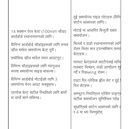
दुई समायोज्य गाइड प्लेटहरू (विभिन्न
कार्टन आकारका लागि)।
मोटाई मा आधारित बिजुली दबाव
14 सक्शन पेपर बेल्ट (100mm चौडा)
समायोजन।
कार्डबोर्ड स्थानान्तरणको लागि।
चिल्लो र ठाडो स्थानान्तरणको लागि प्रे
विभिन्न कार्डबोर्ड चौडाइहरूको लागि तनाव
रोलर भित्र चार ट्रान्समिशन फ्ल्याट
व्हील मार्फत समायोज्य बेल्ट दूरी।
बेल्टहरू।
एम्बोसिङ व्हील मार्फत पावर आउटपुट।
फ्ल्याट बेल्टहरूले कार्टोनलाई माथि र
विभिन्न चौडाइहरूको लागि म्यानुअल
तलबाट थिच्छन्, ठाडो आन्दोलन सुनिश्च
रूपमा समायोज्य साइड बाफल्स।
गर्दै र स्किwing रोक्न।
विभिन्न कार्डबोर्ड मोटाईको लागि 3
एउटा प्रि-प्रेसिङ ह्वील सेट र दुई थिचेर
समायोज्य पेपर-आउट चक्कुहरू।
रिल सेटहरू।
प्रत्येक बेल्ट सटीक स्थितिको लागि बायाँ
कम्प्यूटर-नियन्त्रित प्रेसिंग पाङ्ग्राले
वा दायाँ सार्न सकिन्छ।
सटीक समायोजन सुनिश्चित गर्दछ
सुधारिएको कार्टन आकारको लागि लाइन 
र 4 मा थप थिच्नुहोस्