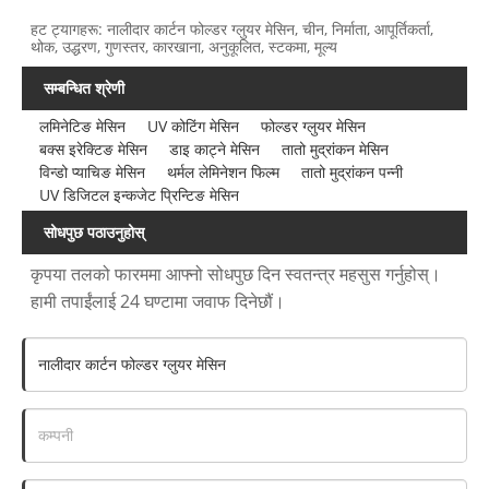
हट ट्यागहरू: नालीदार कार्टन फोल्डर ग्लुयर मेसिन, चीन, निर्माता, आपूर्तिकर्ता,
थोक, उद्धरण, गुणस्तर, कारखाना, अनुकूलित, स्टकमा, मूल्य
सम्बन्धित श्रेणी
लमिनेटिङ मेसिन
UV कोटिंग मेसिन
फोल्डर ग्लुयर मेसिन
बक्स इरेक्टिङ मेसिन
डाइ काट्ने मेसिन
तातो मुद्रांकन मेसिन
विन्डो प्याचिङ मेसिन
थर्मल लेमिनेशन फिल्म
तातो मुद्रांकन पन्नी
UV डिजिटल इन्कजेट प्रिन्टिङ मेसिन
सोधपुछ पठाउनुहोस्
कृपया तलको फारममा आफ्नो सोधपुछ दिन स्वतन्त्र महसुस गर्नुहोस्।
हामी तपाईंलाई 24 घण्टामा जवाफ दिनेछौं।