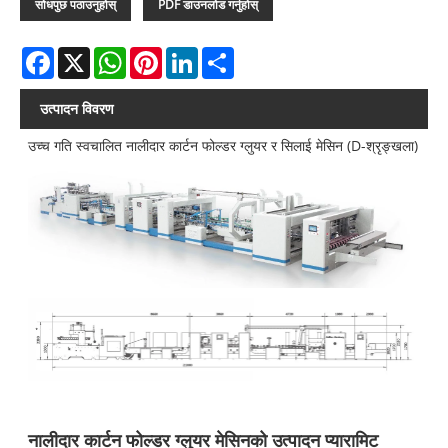
सोधपुछ पठाउनुहोस्
PDF डाउनलोड गर्नुहोस्
Facebook
X
WhatsApp
Pinterest
LinkedIn
Share
उत्पादन विवरण
उच्च गति स्वचालित नालीदार कार्टन फोल्डर ग्लुयर र सिलाई मेसिन (D-श्रृङ्खला)
नालीदार कार्टन फोल्डर ग्लुयर मेसिनको उत्पादन प्यारामिट