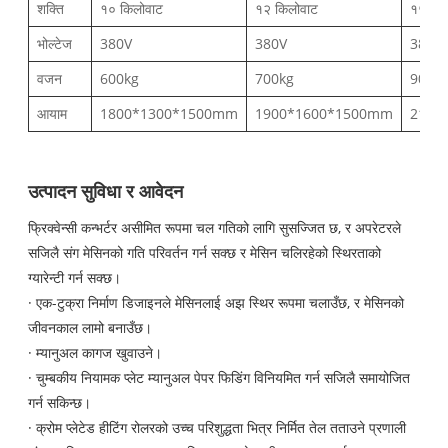
शक्ति
१० किलोवाट
१२ किलोवाट
१५ किल
भोल्टेज
380V
380V
380V
वजन
600kg
700kg
900k
आयाम
1800*1300*1500mm
1900*1600*1500mm
2100
उत्पादन सुविधा र आवेदन
फ्रिक्वेन्सी कन्भर्टर असीमित रूपमा चल गतिको लागि सुसज्जित छ, र अपरेटरले
सजिलै संग मेसिनको गति परिवर्तन गर्न सक्छ र मेसिन चलिरहेको स्थिरताको
ग्यारेन्टी गर्न सक्छ।
· एक-टुक्रा निर्माण डिजाइनले मेसिनलाई अझ स्थिर रूपमा चलाउँछ, र मेसिनको
जीवनकाल लामो बनाउँछ।
· म्यानुअल कागज खुवाउने।
· चुम्बकीय नियामक प्लेट म्यानुअल पेपर फिडिंग विनियमित गर्न सजिलै समायोजित
गर्न सकिन्छ।
· क्रोम प्लेटेड हीटिंग रोलरको उच्च परिशुद्धता भित्र निर्मित तेल तताउने प्रणाली