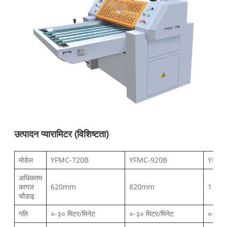
उत्पादन प्यारामिटर (विशिष्टता)
मोडेल
YFMC-720B
YFMC-920B
YFMC
अधिकतम
कागज
620mm
820mm
110
चौडाइ
गति
०-३० मिटर/मिनेट
०-३० मिटर/मिनेट
०-३० म