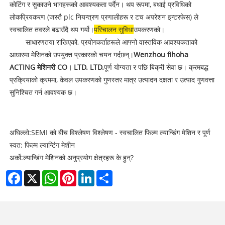
कोटिंग र सुकाउने भागहरूको आवश्यकता पर्दैन। थप रूपमा, बधाई प्रविधिको
लोकप्रियकरण (जस्तै plc नियन्त्रण प्रणालीहरू र टच अपरेशन इन्टरफेस) ले
स्वचालित तवरले बढाउँदै थप गर्यो।
परिचालन सुविधा
उपकरणको।
साधारणतया राखिएको, प्रयोगकर्ताहरूले आफ्नो वास्तविक आवश्यकताको
आधारमा मेसिनको उपयुक्त प्रकारको चयन गर्दछन्।
Wenzhou fihoha
ACTING मेशिनरी CO। LTD. LTD.
पूर्ण योग्यता र पछि बिक्री सेवा छ। क्रमबद्ध
प्रक्रियाको क्रममा, केवल उपकरणको गुणस्तर मात्र उत्पादन दक्षता र उत्पाद गुणवत्ता
सुनिश्चित गर्न आवश्यक छ।
अघिल्लो:
SEMI को बीच विश्लेषण विश्लेषण - स्वचालित फिल्म ल्यान्डिंग मेशिन र पूर्ण
स्वत: फिल्म ल्यान्टिंग मेशीन
अर्को:
ल्यान्डिंग मेशिनको अनुप्रयोग क्षेत्रहरू के हुन्?
Facebook
X
WhatsApp
Pinterest
LinkedIn
Share