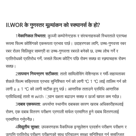
II.WOR के गुणस्तर मूल्यांकन को स्क्यानर्स के हो?
1
मेकानिकल स्थिरता
: कुञ्जी कम्पोनेन्टहरू र संरचनाहरूको स्थिरताले प्रत्यक्ष
रूपमा फिल्म कोशिंगको एकरूपता प्रभाव पार्छ। उदाहरणका लागि, उच्च-गुणवत्ता रबर
रबर रोलर सिलिकूर सामग्री वा उच्च-गुणवत्ता रबरले बनेको छ, उच्च लोच गर्ने र
प्रतिरोधको प्रतिरोध गर्ने, जसले फिल्म कोटिंग पछि रोक्न सक्छ वा स्क्र्याचहरू रोक्न
सक्छ।
2
तापमान नियन्त्रण सटीकता
: तातो सामिलोसिंग मेशिनहरू र गर्मी-सहायताका
शेकले फिल्म सक्रियता प्रभाव सुनिश्चित गर्न को लागी ℃ 1 ℃ लाई तालिम गर्न को
लागी ± ± 1 ℃ को लागी सटीक हुनु पर्छ। आन्तरिक तताउने प्रविधि आन्तरिक
प्रविधिलाई तातो स with ्घान दक्षता बढाउन सक्छ र ऊर्जा खपत कम गर्दछ।
3
दबाव एकरूपता
: अपर्याप्त स्थानीय दबाबका कारण खराब अधिकारीहरूलाई
रोक्न, एक दबाब वितरण परीक्षण प्रणाली मार्फत प्रमाणित हुने दबाब वितरणलाई
प्रमाणित गर्नुपर्नेछ।
4
विद्युतीय सुरक्षा
: उपकरणहरू वैकल्पिक इन्सुलेशन प्रदर्शन परीक्षण परीक्षण र
उत्पत्ति प्रतिरोध परीक्षण परीक्षणको साथ परिचालन सुरक्षा सुनिश्चित गर्न सुसज्जित