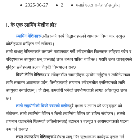
●
2025-06-27
●
2
●
मलाई एउटा सन्देश छोड्नुहोस्
I. के एक लामिंग मेशीन हो?
ल्यामिंग मेशिनहरू
उनीहरूको कार्य सिद्धान्तहरूको आधारमा निम्न चार प्रमुख
कोटीहरूमा वर्गीकृत गर्न सकिन्छ।
तातो बाथलु मेशिनहरूले तताउने माध्यमबाट गर्मी-संवेदनशील फिल्महरू सक्रिय गर्दछ र
परिदृश्यहरू उपयुक्त छन् जसलाई उच्च बन्धन शक्ति चाहिन्छ। यद्यपि उच्च तापक्रमले
मुद्रित छविहरूमा हल्का विकृति निम्त्याउन सक्छ
चिसो लेमिंग मेसिन
दबाब संवेदनशील सामग्रीहरू प्रयोग गर्नुहोस् र लामिनेसनका
लागि तताउन आवश्यक पर्दैन, तिनीहरूलाई तापमान-संवेदनशील प्रतिष्ठानको लागि
उपयुक्त बनाउँदछन्। जे होस्, कमजोरी भनेको उपभोग्यताको लागत अपेक्षाकृत उच्च
छ।
तातो सहयोगीको चिसो स्वरको मशीन
दुबै दक्षता र लागत को फाइदाहरु को
संयोजन, तातो ल्यान्डिंग मेसिन र चिसो ल्यान्डिंग मेसिन को शक्ति संयोजन। तल्लो
तापमान तताउनेले फिल्मको लचिलोपनलाई बढाउन र बलबूत र आरामदायकको घटना
कम गर्न सक्दछ।
तरल ल्यान्डरिंग मेशिनहरू
विशेषता लागू गरेर सुरक्षात्मक कार्यहरू प्राप्त गर्न