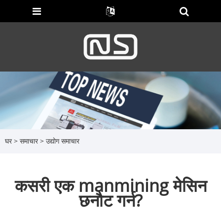
घर
>
समाचार
>
उद्योग समाचार
कसरी एक manmining मेसिन
छनौट गर्न?