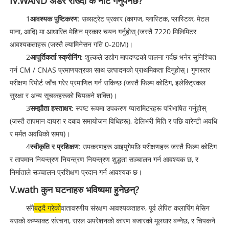
IV.WAND अर्डर राख्दा के नोट गर्नुपर्नेछ?
1
आवश्यक पुष्टिकरण
: सब्सट्रेट प्रकार (कागज, प्लास्टिक, प्लास्टिक, मेटल
पाना, आदि) मा आधारित मेशिन प्रकार चयन गर्नुहोस् (जस्तै 7220 मिलिमिटर
आवश्यकताहरू (जस्तै ल्यामिनेसन गति 0-20M)।
2
आपूर्तिकर्ता स्क्रीनिंग
: शुल्कले उद्योग मापदण्डको पालना गर्दछ भनेर सुनिश्चित
गर्न CM / CNAS प्रमाणपत्रका साथ उत्पादनको प्राथमिकता दिनुहोस्। गुणस्तर
परीक्षण रिपोर्ट जाँच गरेर प्रमाणित गर्न सकिन्छ (जस्तै फिल्म कोटिंग, इलेक्ट्रिकल
सुरक्षा र अन्य सूचकहरूको चिपकने शक्ति)।
3
सम्झौता हस्ताक्षर
: स्पष्ट रूपमा उपकरण प्यारामिटरहरू परिभाषित गर्नुहोस्
(जस्तै तापमान दायरा र दबाव समायोजन विधिहरू), डेलिभरी मिति र पछि वारेन्टी अवधि
र मर्मत अवधिको समय)।
4
स्वीकृति र प्रशिक्षण
: उपकरणहरू आइपुगेपछि परीक्षणहरू जस्तै फिल्म कोटिंग
र तापमान नियन्त्रण नियन्त्रण नियन्त्रण शुद्धता सञ्चालन गर्न आवश्यक छ, र
निर्माताले सञ्चालन प्रशिक्षण प्रदान गर्न आवश्यक छ।
V.wath कुन घटनाहरु भविष्यमा हुनेछन्?
संगै
बढ्दै गरेको
वातावरणीय संरक्षण आवश्यकताहरु, पूर्व लेपित कलापिंग मेसिन
यसको कम्प्याक्ट संरचना, सरल अपरेशनको कारण बजारको मूलधार बन्नेछ, र चिपकने