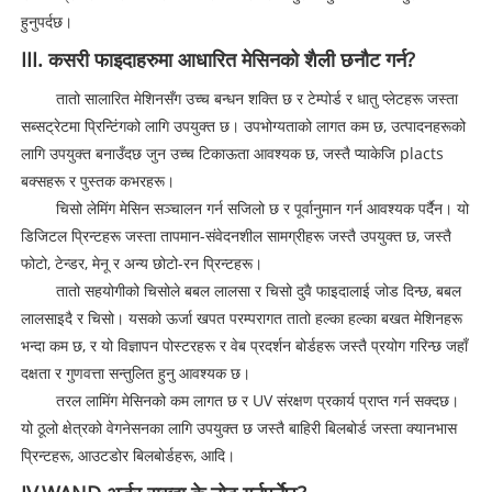
हुनुपर्दछ।
III. कसरी फाइदाहरुमा आधारित मेसिनको शैली छनौट गर्न?
तातो सालारित मेशिनसँग उच्च बन्धन शक्ति छ र टेम्पोर्ड र धातु प्लेटहरू जस्ता
सब्सट्रेटमा प्रिन्टिंगको लागि उपयुक्त छ। उपभोग्यताको लागत कम छ, उत्पादनहरूको
लागि उपयुक्त बनाउँदछ जुन उच्च टिकाऊता आवश्यक छ, जस्तै प्याकेजि placts
बक्सहरू र पुस्तक कभरहरू।
चिसो लेमिंग मेसिन सञ्चालन गर्न सजिलो छ र पूर्वानुमान गर्न आवश्यक पर्दैन। यो
डिजिटल प्रिन्टहरू जस्ता तापमान-संवेदनशील सामग्रीहरू जस्तै उपयुक्त छ, जस्तै
फोटो, टेन्डर, मेनू र अन्य छोटो-रन प्रिन्टहरू।
तातो सहयोगीको चिसोले बबल लालसा र चिसो दुवै फाइदालाई जोड दिन्छ, बबल
लालसाइदै र चिसो। यसको ऊर्जा खपत परम्परागत तातो हल्का हल्का बखत मेशिनहरू
भन्दा कम छ, र यो विज्ञापन पोस्टरहरू र वेब प्रदर्शन बोर्डहरू जस्तै प्रयोग गरिन्छ जहाँ
दक्षता र गुणवत्ता सन्तुलित हुनु आवश्यक छ।
तरल लामिंग मेसिनको कम लागत छ र UV संरक्षण प्रकार्य प्राप्त गर्न सक्दछ।
यो ठूलो क्षेत्रको वेगनेसनका लागि उपयुक्त छ जस्तै बाहिरी बिलबोर्ड जस्ता क्यानभास
प्रिन्टहरू, आउटडोर बिलबोर्डहरू, आदि।