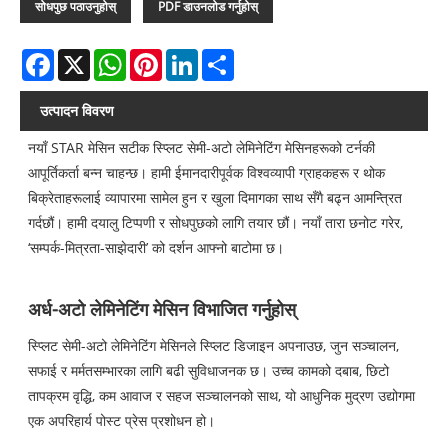
सोधपुछ पठाउनुहोस्
PDF डाउनलोड गर्नुहोस्
Facebook
X
WhatsApp
Pinterest
LinkedIn
Share
उत्पादन विवरण
नयाँ STAR मेसिन सटीक स्प्लिट सेमी-अटो लेमिनेटिंग मेसिनहरूको टर्नकी
आपूर्तिकर्ता बन्न चाहन्छ। हामी ईमानदारीपूर्वक विश्वव्यापी ग्राहकहरू र थोक
बिक्रेताहरूलाई व्यापारमा सामेल हुन र खुला दिमागका साथ सँगै बढ्न आमन्त्रित
गर्दछौं। हामी दयालु टिप्पणी र सोधपुछको लागि तयार छौं। नयाँ तारा छनोट गरेर,
‘सम्पर्क-मित्रता-साझेदारी’ को दर्शन आफ्नो बाटोमा छ।
अर्ध-अटो लेमिनेटिंग मेसिन विभाजित गर्नुहोस्
स्प्लिट सेमी-अटो लेमिनेटिंग मेसिनले स्प्लिट डिजाइन अपनाउछ, जुन सञ्चालन,
सफाई र मर्मतसम्भारका लागि बढी सुविधाजनक छ। उच्च कामको दबाब, छिटो
तापक्रम वृद्धि, कम आवाज र सहज सञ्चालनको साथ, यो आधुनिक मुद्रण उद्योगमा
एक अपरिहार्य पोस्ट प्रेस प्रशोधन हो।