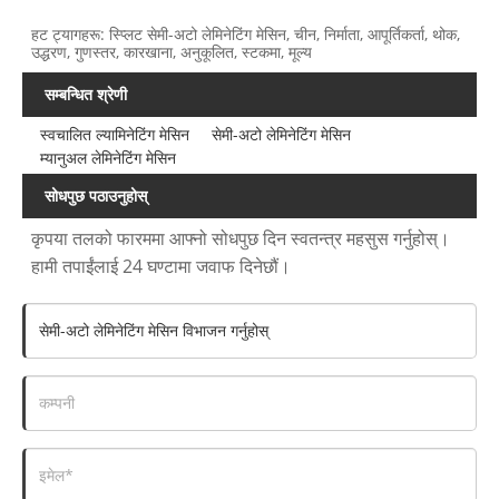
हट ट्यागहरू: स्प्लिट सेमी-अटो लेमिनेटिंग मेसिन, चीन, निर्माता, आपूर्तिकर्ता, थोक,
उद्धरण, गुणस्तर, कारखाना, अनुकूलित, स्टकमा, मूल्य
सम्बन्धित श्रेणी
स्वचालित ल्यामिनेटिंग मेसिन
सेमी-अटो लेमिनेटिंग मेसिन
म्यानुअल लेमिनेटिंग मेसिन
सोधपुछ पठाउनुहोस्
कृपया तलको फारममा आफ्नो सोधपुछ दिन स्वतन्त्र महसुस गर्नुहोस्।
हामी तपाईंलाई 24 घण्टामा जवाफ दिनेछौं।