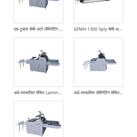
एक टुक्रा सेमी-अटो लेमिनेटिंग मेसिन
GFMH-1300 5ply सेमी-अटो फ्लुट ल्यामिनेटर
अर्ध-स्वचालित मेसिन Laminator
अर्ध-स्वचालित लेमिनेटिंग मेसिन (इम्बोसिङ संग)