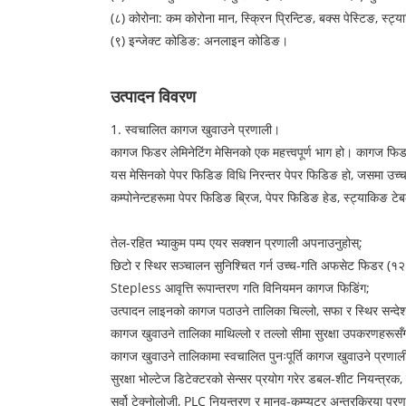
(८) कोरोना: कम कोरोना मान, स्क्रिन प्रिन्टिङ, बक्स पेस्टिङ, स्ट्
(९) इन्जेक्ट कोडिङ: अनलाइन कोडिङ।
उत्पादन विवरण
1. स्वचालित कागज खुवाउने प्रणाली।
कागज फिडर लेमिनेटिंग मेसिनको एक महत्त्वपूर्ण भाग हो। कागज फि
यस मेसिनको पेपर फिडिङ विधि निरन्तर पेपर फिडिङ हो, जसमा उच्च 
कम्पोनेन्टहरूमा पेपर फिडिङ ब्रिज, पेपर फिडिङ हेड, स्ट्याकिङ ट
तेल-रहित भ्याकुम पम्प एयर सक्शन प्रणाली अपनाउनुहोस्;
छिटो र स्थिर सञ्चालन सुनिश्चित गर्न उच्च-गति अफसेट फिडर (१२
Stepless आवृत्ति रूपान्तरण गति विनियमन कागज फिडिंग;
उत्पादन लाइनको कागज पठाउने तालिका चिल्लो, सफा र स्थिर सन्देश 
कागज खुवाउने तालिका माथिल्लो र तल्लो सीमा सुरक्षा उपकरणहरूसँग 
कागज खुवाउने तालिकामा स्वचालित पुनःपूर्ति कागज खुवाउने प्रणाल
सुरक्षा भोल्टेज डिटेक्टरको सेन्सर प्रयोग गरेर डबल-शीट नियन्त्र
सर्वो टेक्नोलोजी, PLC नियन्त्रण र मानव-कम्प्यूटर अन्तरक्रिया प्