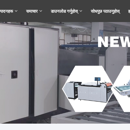
्पादनहरू
समाचार
डाउनलोड गर्नुहोस्
सोधपुछ पठाउनुहोस्
ह