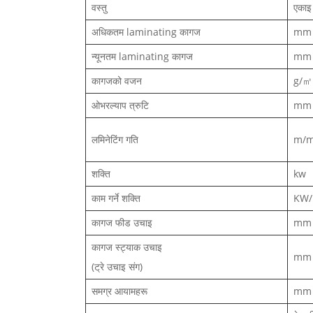
वस्तु
एकाइ
अधिकतम laminating कागज
mm
न्यूनतम laminating कागज
mm
कागजको वजन
g/㎡
ओभरल्याप त्रुटि
mm
लमिनेटिंग गति
m/m
शक्ति
kw
काम गर्ने शक्ति
KW/
कागज फीड उचाइ
mm
कागज स्ट्याक उचाइ
mm
(ट्रे उचाइ संग)
समग्र आयामहरू
mm