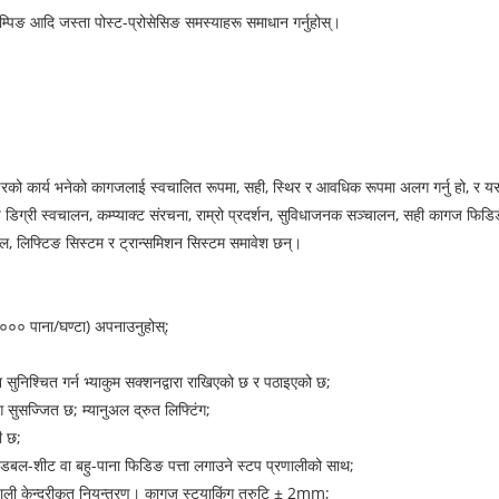
याम्पिङ आदि जस्ता पोस्ट-प्रोसेसिङ समस्याहरू समाधान गर्नुहोस्।
डरको कार्य भनेको कागजलाई स्वचालित रूपमा, सही, स्थिर र आवधिक रूपमा अलग गर्नु हो, र 
डिग्री स्वचालन, कम्प्याक्ट संरचना, राम्रो प्रदर्शन, सुविधाजनक सञ्चालन, सही कागज फिडि
ेबल, लिफ्टिङ सिस्टम र ट्रान्समिशन सिस्टम समावेश छन्।
००० पाना/घण्टा) अपनाउनुहोस्;
सुनिश्चित गर्न भ्याकुम सक्शनद्वारा राखिएको छ र पठाइएको छ;
सुसज्जित छ; म्यानुअल द्रुत लिफ्टिंग;
ी छ;
क, डबल-शीट वा बहु-पाना फिडिङ पत्ता लगाउने स्टप प्रणालीको साथ;
रणाली केन्द्रीकृत नियन्त्रण। कागज स्ट्याकिंग त्रुटि ± 2mm;