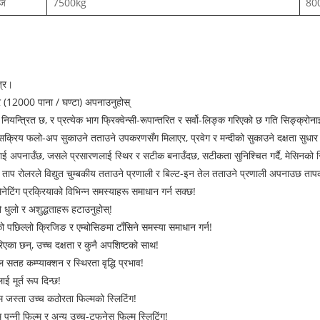
जि
7500kg
80
त्र।
 (12000 पाना / घण्टा) अपनाउनुहोस्
वारा नियन्त्रित छ, र प्रत्येक भाग फ्रिक्वेन्सी-रूपान्तरित र सर्वो-लिङ्क गरिएको छ गति सिङ्क
क्रिय फलो-अप सुकाउने तताउने उपकरणसँग मिलाएर, प्रवेग र मन्दीको सुकाउने दक्षता सुधार 
नलाई अपनाउँछ, जसले प्रसारणलाई स्थिर र सटीक बनाउँदछ, सटीकता सुनिश्चित गर्दै, मेसिनको स
, ताप रोलरले विद्युत चुम्बकीय तताउने प्रणाली र बिल्ट-इन तेल तताउने प्रणाली अपनाउछ ताप
नेटिंग प्रक्रियाको विभिन्न समस्याहरू समाधान गर्न सक्छ!
ुलो र अशुद्धताहरू हटाउनुहोस्!
ो पछिल्लो क्रिजिङ र एम्बोसिङमा टाँसिने समस्या समाधान गर्न!
गरिएका छन्, उच्च दक्षता र कुनै अपशिष्टको साथ!
 सतह कम्प्याक्शन र स्थिरता वृद्धि प्रभाव!
 मूर्त रूप दिन्छ!
्म जस्ता उच्च कठोरता फिल्मको स्लिटिंग!
 पन्नी फिल्म र अन्य उच्च-टफनेस फिल्म स्लिटिंग!