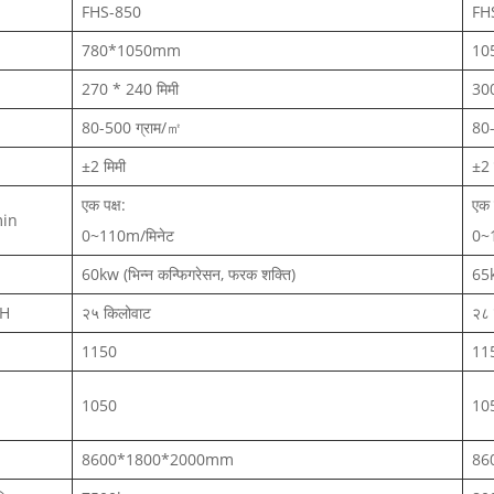
FHS-850
FH
780*1050mm
10
270 * 240 मिमी
30
80-500 ग्राम/㎡
80-
±2 मिमी
±2 
एक पक्ष:
एक प
in
0~110m/मिनेट
0~
60kw (भिन्न कन्फिगरेसन, फरक शक्ति)
65k
H
२५ किलोवाट
२८ 
1150
11
1050
10
8600*1800*2000mm
86