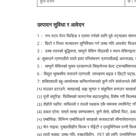
कुल वजन
के। 
उत्पादन सुविधा र आवेदन
1： नन-स्टप पेपर फिडिङ र प्राप्त गर्नको लागि पूर्व-स्ट्याकर संयन्
2： छिटो र स्थिर सञ्चालन सुनिश्चित गर्न उच्च-गति अफसेट फिडर
3： उच्च स्तरको बुद्धिमत्ता, सम्पूर्ण मेसिन पीएलसी र म्यान-मेसिनद्
4: सुकाउने प्रणालीले तातो हावा परिसंचरण प्रणालीलाई अपनाउछ, स
5： सम्पूर्ण मेसिनको मुख्य प्रसारणले सिंक्रोनस बेल्ट ट्रान्समिश
6：विद्युत चुम्बकीय तताउने प्रणाली: तापक्रम बढ्छ र छिट्टै घट्छ
7: शक्तिशाली बहु-कार्यात्मक कन्फिगरेसनको कुनै पनि संयोजनले लेमि
(१) पाउडर हटाउने: सतहलाई अझ सुन्दर र संकुचित बनाउन सतहको ध
(२) यूभी क्युरिङ: फिलिमको फास्टनेस बढाउनुहोस्, विशेष गरी फिल्मक
(३) दोहोरो पक्षीय: माथिल्लो र तल्लो पक्षहरू एकै समयमा ल्यामिनेट 
(4) डबल प्रेस: ​​राम्रो सतह कम्प्याक्शन, कुनै सेतो, बलियो फिट, डबल
(५) एम्बोसिङ: विभिन्न एम्बोसिङले सतहको सजावटको सौन्दर्यशास्त्रलाई
(६) चेन नाइफ: पुच्छरविहीन फिल्म र पीईटी र एल्युमिनियम पन्नी फिल
(७) तातो चक्कु: उच्च-गति, पुच्छरविहीन, PET को लागि, एल्युमिनियम