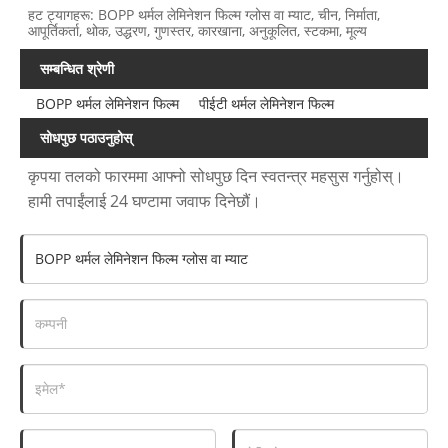
हट ट्यागहरू: BOPP थर्मल लेमिनेशन फिल्म ग्लोस वा म्याट, चीन, निर्माता,
आपूर्तिकर्ता, थोक, उद्धरण, गुणस्तर, कारखाना, अनुकूलित, स्टकमा, मूल्य
सम्बन्धित श्रेणी
BOPP थर्मल लेमिनेशन फिल्म
पीईटी थर्मल लेमिनेशन फिल्म
सोधपुछ पठाउनुहोस्
कृपया तलको फारममा आफ्नो सोधपुछ दिन स्वतन्त्र महसुस गर्नुहोस्।
हामी तपाईंलाई 24 घण्टामा जवाफ दिनेछौं।