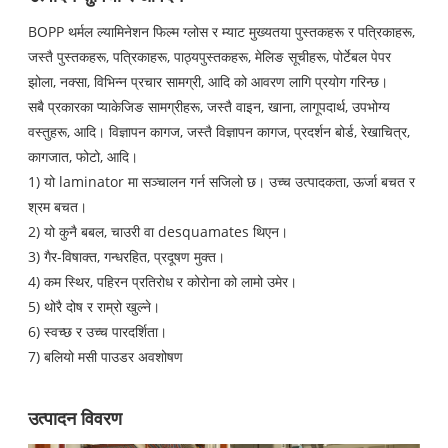
BOPP थर्मल ल्यामिनेशन फिल्म ग्लोस र म्याट मुख्यतया पुस्तकहरू र पत्रिकाहरू,
जस्तै पुस्तकहरू, पत्रिकाहरू, पाठ्यपुस्तकहरू, मेलिङ सूचीहरू, पोर्टेबल पेपर
झोला, नक्सा, विभिन्न प्रचार सामग्री, आदि को आवरण लागि प्रयोग गरिन्छ।
सबै प्रकारका प्याकेजिङ सामग्रीहरू, जस्तै वाइन, खाना, लागूपदार्थ, उपभोग्य
वस्तुहरू, आदि। विज्ञापन कागज, जस्तै विज्ञापन कागज, प्रदर्शन बोर्ड, रेखाचित्र,
कागजात, फोटो, आदि।
1) यो laminator मा सञ्चालन गर्न सजिलो छ। उच्च उत्पादकता, ऊर्जा बचत र
श्रम बचत।
2) यो कुनै बबल, चाउरी वा desquamates थिएन।
3) गैर-विषाक्त, गन्धरहित, प्रदूषण मुक्त।
4) कम स्थिर, पहिरन प्रतिरोध र कोरोना को लामो उमेर।
5) थोरै दोष र राम्रो खुल्ने।
6) स्वच्छ र उच्च पारदर्शिता।
7) बलियो मसी पाउडर अवशोषण
उत्पादन विवरण