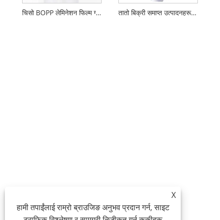
चिसो BOPP लेमिनेशन फिल्म ग्लोस वा म्याट
तातो बिक्री समाप्त उत्पादनहरूको प्लास्टिक प्रदूषण छैन वातावरणीय रूपमा पिल फिल्म
X
हामी तपाईंलाई राम्रो ब्राउजिङ अनुभव प्रदान गर्न, साइट
ट्राफिक विश्लेषण र सामग्री निजीकृत गर्न कुकीहरू