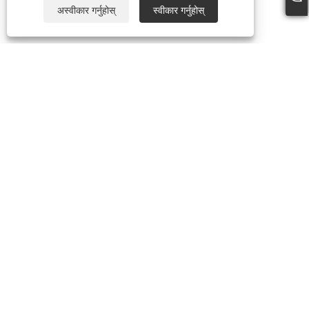
अस्वीकार गर्नुहोस्
स्वीकार गर्नुहोस्
+86-13738307138
info@newstar-machine.com
Copyright © 2022 Wenzhou Feihua Printing Machinery Co., Ltd. -